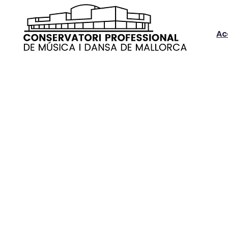
Ac
'aules d'estudi
Horaris i Assignatures
Normativa, 
EL CENTRE
es de l'any 1935 el Conservatori de Música i Dansa 
rca ha estat la institució de referència per a la fo
futurs músics i ballarins de Mallorca. D'aquest cent
tit reputats professionals que han transformat la no
omunitat i han exportat el nostre talent a tot el mó