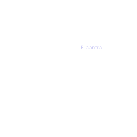
Inici
El centre
Reserva d
D
Mallo
dels 
sor
c