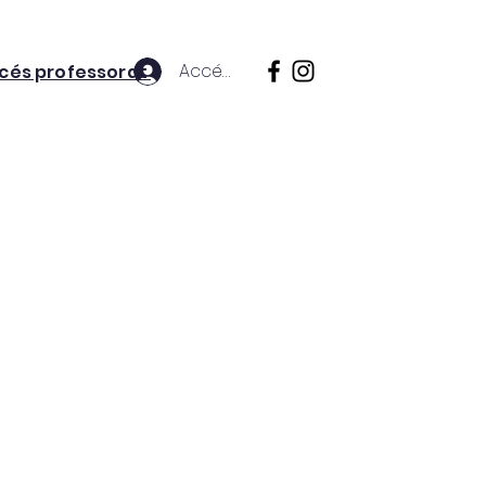
Accés prof.
cés professorat
premis i programacions
Más
de
rmació
re han
stra
n.