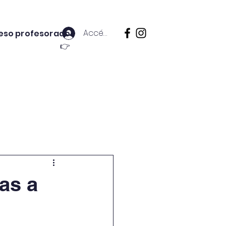
Accés prof.
eso profesorado
👉
y Asignaturas
Más
as a