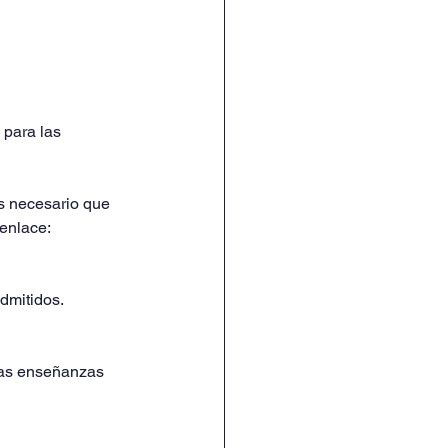
 para las 
 es necesario que 
 enlace:
dmitidos. 
ras enseñanzas 