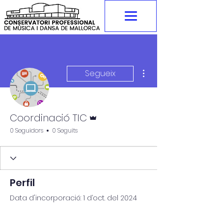
Més accions
Segueix
Administrador
Coordinació TIC
0 Seguidors
0 Seguits
Perfil
Data d'incorporació: 1 d’oct. del 2024