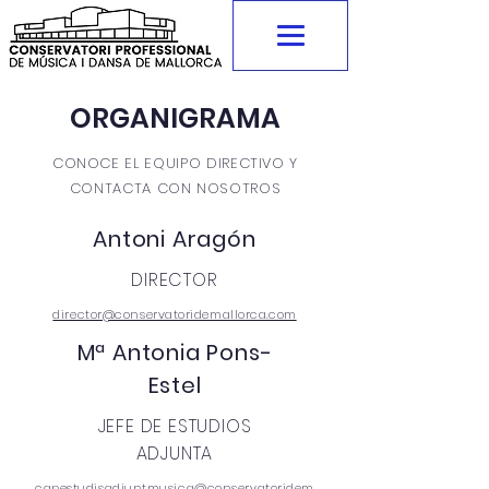
ORGANIGRAMA
CONOCE EL EQUIPO DIRECTIVO Y
CONTACTA CON NOSOTROS
Antoni Aragón
DIRECTOR
director@conservatoridemallorca.com
Mª Antonia Pons-
Estel
JEFE DE ESTUDIOS
ADJUNTA
capestudisadjuntmusica@conservatoridem