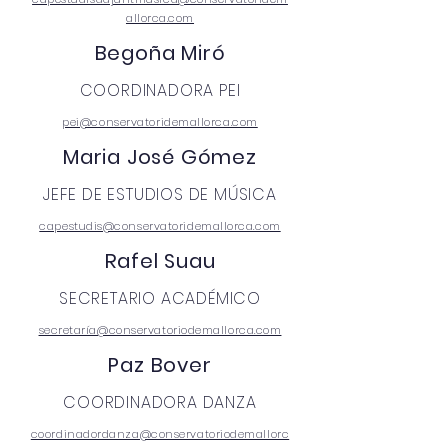
allorca.com
Begoña Miró
COORDINADORA PEI
pei@conservatoridemallorca.com
Maria José Gómez
JEFE DE ESTUDIOS DE MÚSICA
capestudis@conservatoridemallorca.com
Rafel Suau
SECRETARIO ACADÉMICO
secretaría@conservatoriodemallorca.com
Paz Bover
COORDINADORA DANZA
coordinadordanza@conservatoriodemallorc