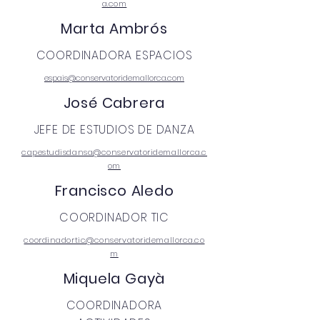
a.com
Marta Ambrós
COORDINADORA ESPACIOS
espais@conservatoridemallorca.com
José Cabrera
JEFE DE ESTUDIOS DE DANZA
capestudisdansa@conservatoridemallorca.c
om
Francisco Aledo
COORDINADOR TIC
coordinadortic@conservatoridemallorca.co
m
Miquela Gayà
COORDINADORA