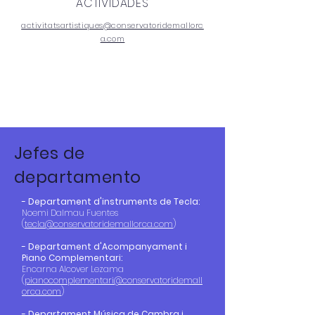
ACTIVIDADES
activitatsartistiques@conservatoridemallorc
a.com
Jefes de
departamento
- Departament d'instruments de Tecla:
Noemi Dalmau Fuentes
(
tecla@conservatoridemallorca.com
)
- Departament d'Acompanyament i
Piano Complementari:
Encarna Alcover Lezama
(
pianocomplementari@conservatoridemall
orca.com
)
- Departament Música de Cambra i