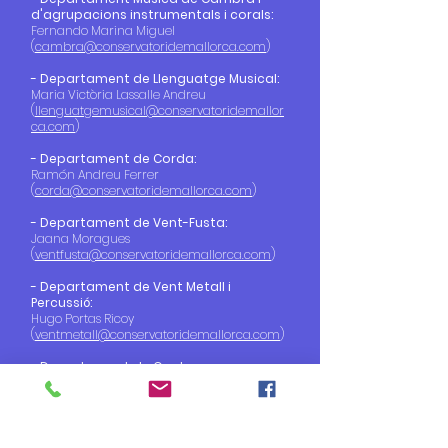
d'agrupacions instrumentals i corals:
Fernando Marina Miguel
(
cambra@conservatoridemallorca.com
)
- Departament de Llenguatge Musical:
Maria Victòria Lassalle Andreu
(
llenguatgemusical@conservatoridemallor
ca.com
)
- Departament de Corda:
Ramón Andreu Ferrer
(
corda@conservatoridemallorca.com
)
- Departament de Vent-Fusta:
Jaana Moragues
(
ventfusta@conservatoridemallorca.com
)
- Departament de Vent Metall i
Percussió:
Hugo Portas Ricoy
(
ventmetall@conservatoridemallorca.com
)
- Departament de Cant:
Francesc Blanco Sánchez
(
cant@conservatoridemallorca.com
)
- Departament de Dansa Elemental:
Margarita Juncosa Cirer